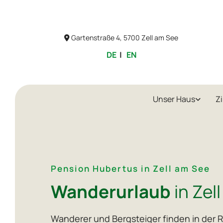
Gartenstraße 4, 5700 Zell am See

DE
|
EN
Unser Haus
Z
Pension Hubertus in Zell am See
Wanderurlaub
in Zel
Wanderer und Bergsteiger finden in der R