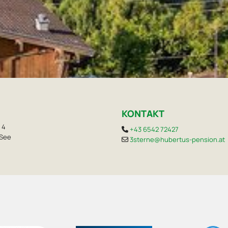
E
KONTAKT
 4
+43 6542 72427

 See
3sterne@hubertus-pension.at
