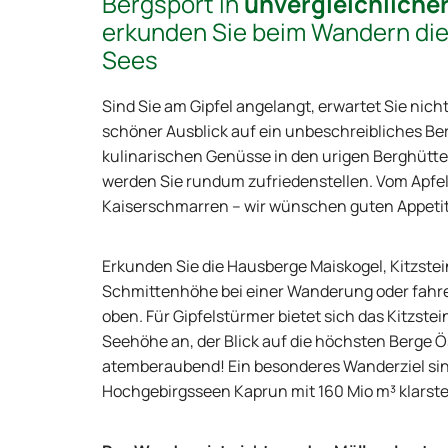
Bergsport in
unvergleichliche
erkunden Sie beim Wandern di
Sees
Sind Sie am Gipfel angelangt, erwartet Sie nicht
schöner Ausblick auf ein unbeschreibliches B
kulinarischen Genüsse in den urigen Berghütt
werden Sie rundum zufriedenstellen. Vom Apfel
Kaiserschmarren – wir wünschen guten Appetit
Erkunden Sie die Hausberge Maiskogel, Kitzstei
Schmittenhöhe bei einer Wanderung oder fahr
oben. Für Gipfelstürmer bietet sich das Kitzste
Seehöhe an, der Blick auf die höchsten Berge Ös
atemberaubend! Ein besonderes Wanderziel sin
Hochgebirgsseen Kaprun mit 160 Mio m³ klarst