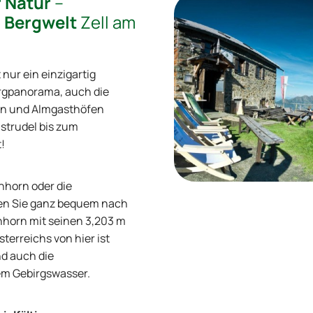
r Natur
–
e
Bergwelt
Zell am
 nur ein einzigartig
ergpanorama, auch die
en und Almgasthöfen
strudel bis zum
!
nhorn oder die
en Sie ganz bequem nach
inhorn mit seinen 3,203 m
terreichs von hier ist
d auch die
em Gebirgswasser.